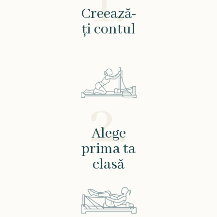
1.
Creează-
ți contul
2.
Alege
prima ta
clasă