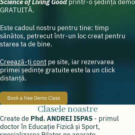
Science of Living Good
printr-o ședință demo
GRATUITĂ.
Este cadoul nostru pentru tine: timp
sănătos, petrecut într-un loc creat pentru
starea ta de bine.
Creează-ți cont
pe site, iar rezervarea
primei ședințe gratuite este la un click
distanță.
Book a free Demo Class
Clasele noastre
Create de
Phd. ANDREI ISPAS
- primul
doctor în Educație Fizică și Sport,
specializarea Pilates pe aparate.