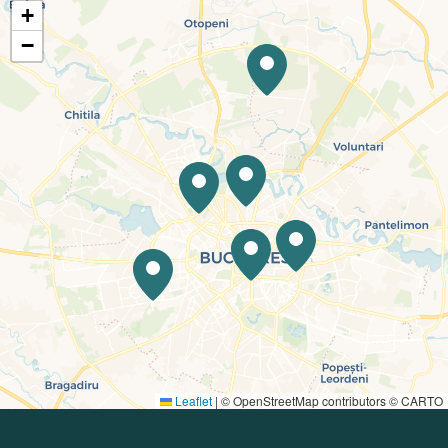
+
−
Leaflet
|
© OpenStreetMap contributors © CARTO